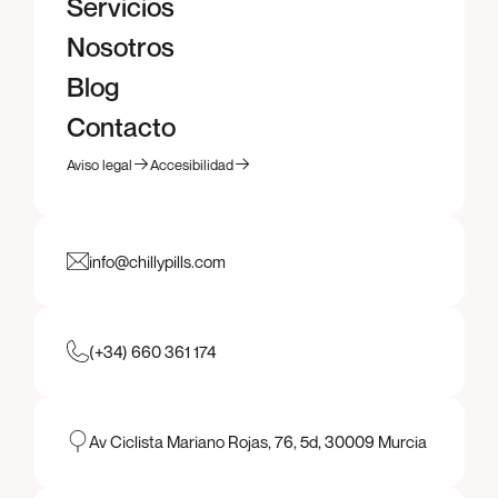
Proyectos
Servicios
Servicios
Nosotros
Nosotros
Blog
Blog
Contacto
Contacto
Aviso legal
Accesibilidad
Aviso legal
Accesibilidad
info@chillypills.com
(+34) 660 361 174
Av Ciclista Mariano Rojas, 76, 5d, 30009 Murcia