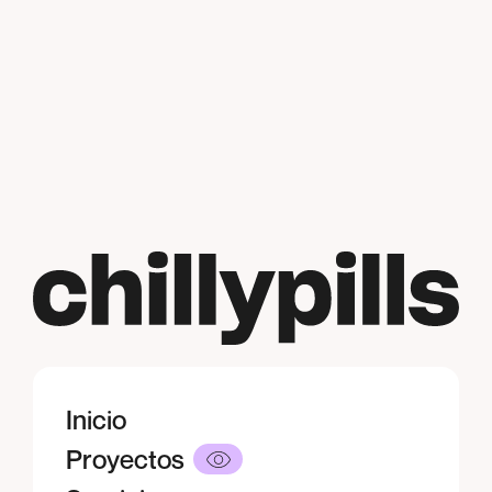
Inicio
Inicio
Proyectos