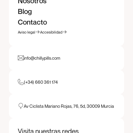
Servicios
Nosotros
Nosotros
Blog
Blog
Contacto
Contacto
Aviso legal
Accesibilidad
Aviso legal
Accesibilidad
info@chillypills.com
(+34) 660 361 174
Av Ciclista Mariano Rojas, 76, 5d, 30009 Murcia
Visita nuestras redes