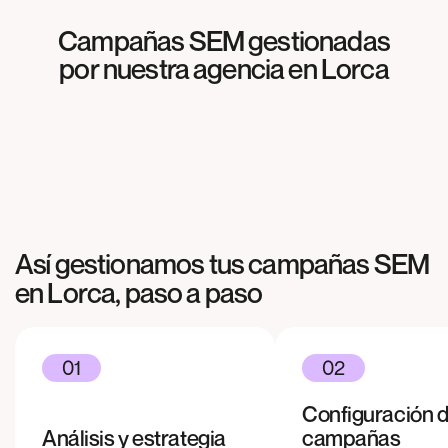
Campañas SEM gestionadas
SEM
por nuestra agencia en
Lorca
Meliterránea
SEM
Agrosabas
SEM
Cocinas & más
Así gestionamos tus campañas SEM
en
Lorca
, paso a paso
01
02
Configuración 
Análisis y estrategia
campañas