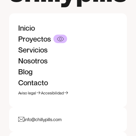
Inicio
Inicio
Proyectos
Proyectos
Servicios
Servicios
Nosotros
Nosotros
Blog
Blog
Contacto
Contacto
Aviso legal
Accesibilidad
Aviso legal
Accesibilidad
info@chillypills.com