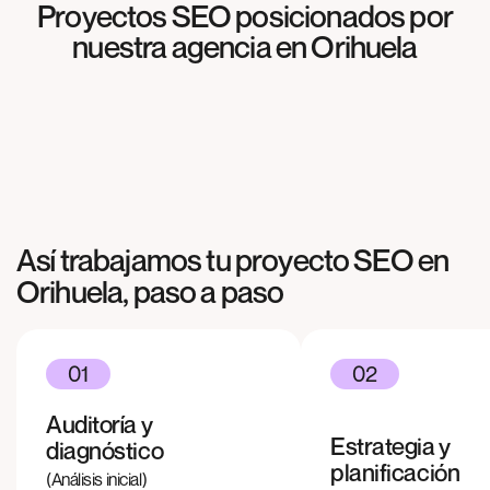
Proyectos SEO posicionados por
SEO
nuestra agencia en
Orihuela
Meliterránea
SEO
Agrosabas
SEO
Cocinas & más
Así trabajamos tu proyecto SEO en
Orihuela
, paso a paso
01
02
Auditoría y
Estrategia y
diagnóstico
planificación
(Análisis inicial)