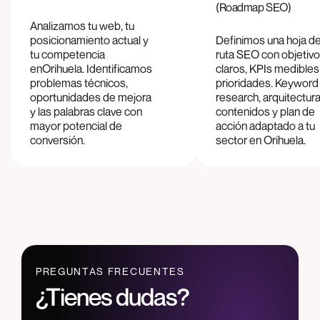
(Roadmap SEO)
Analizamos tu web, tu
posicionamiento actual y
Definimos una hoja d
tu competencia
ruta SEO con objetiv
en
Orihuela
. Identificamos
claros, KPIs medibles
problemas técnicos,
prioridades. Keyword
oportunidades de mejora
research, arquitectur
y las palabras clave con
contenidos y plan de
mayor potencial de
acción adaptado a tu
conversión.
sector en
Orihuela
.
PREGUNTAS FRECUENTES
¿Tienes dudas?