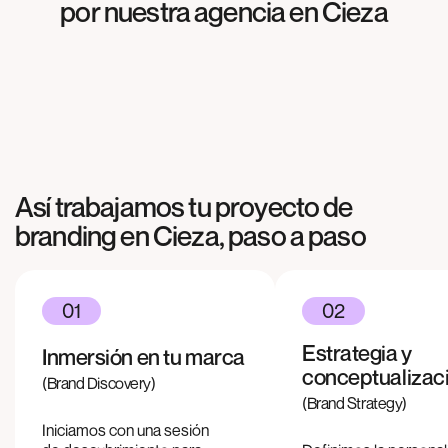
por nuestra agencia en
Cieza
Meliterránea
BRANDING
Agrosabas
BRANDING
Cocinas & más
Así trabajamos tu proyecto de
branding en
Cieza
, paso a paso
01
02
Estrategia y
Inmersión en tu marca
conceptualizac
(Brand Discovery)
(Brand Strategy)
Iniciamos con una sesión