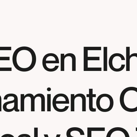
EO en Elch
namiento O