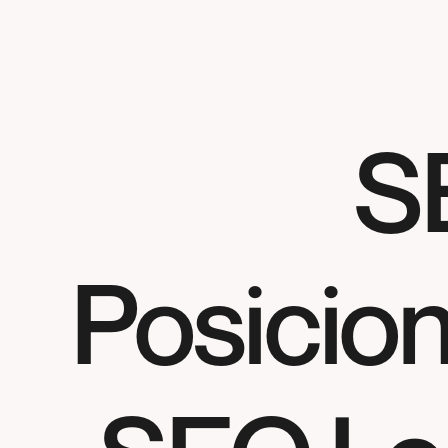
S
Posicio