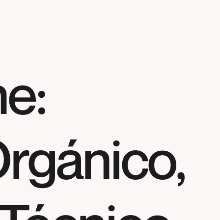
e:
rgánico,