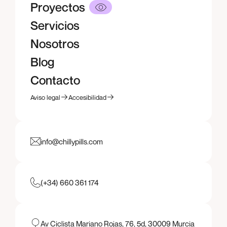
Inicio
Proyectos
Proyectos
Servicios
Servicios
Nosotros
Nosotros
Blog
Blog
Contacto
Contacto
Aviso legal
Accesibilidad
Aviso legal
Accesibilidad
info@chillypills.com
(+34) 660 361 174
Av Ciclista Mariano Rojas, 76, 5d, 30009 Murcia