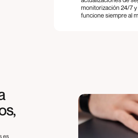
monitorización 24/7 y
funcione siempre al 
a
os,
s es