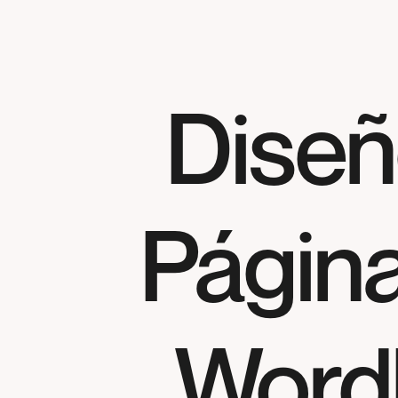
Diseñ
Págin
WordP