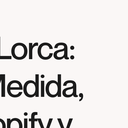
Lorca:
edida,
pify y