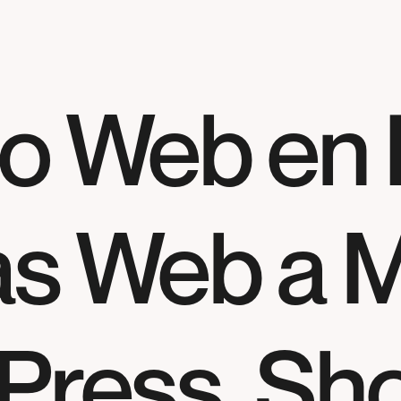
o Web en 
as Web a M
ress, Sho