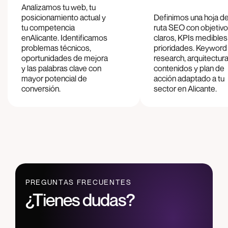
Analizamos tu web, tu
posicionamiento actual y
Definimos una hoja d
tu competencia
ruta SEO con objetiv
en
Alicante
. Identificamos
claros, KPIs medibles
problemas técnicos,
prioridades. Keyword
oportunidades de mejora
research, arquitectur
y las palabras clave con
contenidos y plan de
mayor potencial de
acción adaptado a tu
conversión.
sector en
Alicante
.
PREGUNTAS FRECUENTES
¿Tienes dudas?