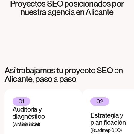
Proyectos SEO posicionados por
SEO
nuestra agencia en
Alicante
Meliterránea
SEO
Agrosabas
SEO
Cocinas & más
Así trabajamos tu proyecto SEO en
Alicante
, paso a paso
01
02
Auditoría y
Estrategia y
diagnóstico
planificación
(Análisis inicial)
(Roadmap SEO)