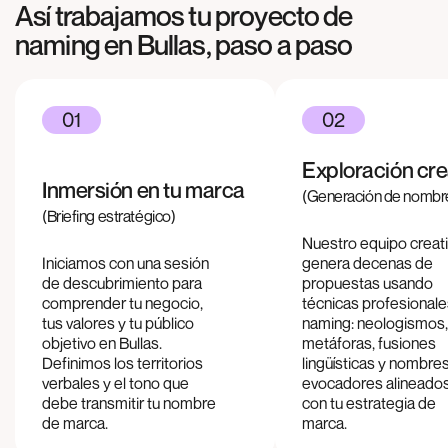
Así trabajamos tu proyecto de
naming en
Bullas
, paso a paso
01
02
Exploración cre
Inmersión en tu marca
(Generación de nombr
(Briefing estratégico)
Nuestro equipo creat
Iniciamos con una sesión
genera decenas de
de descubrimiento para
propuestas usando
comprender tu negocio,
técnicas profesional
tus valores y tu público
naming: neologismos,
objetivo en
Bullas
.
metáforas, fusiones
Definimos los territorios
lingüísticas y nombre
verbales y el tono que
evocadores alineado
debe transmitir tu nombre
con tu estrategia de
de marca.
marca.