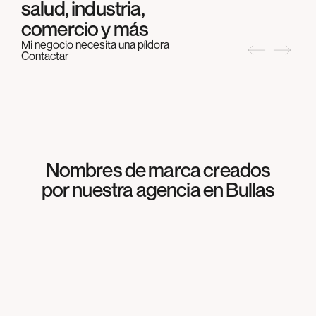
salud, industria,
comercio y más
Mi negocio necesita una píldora
Contactar
Nombres de marca creados
NAMING
por nuestra agencia en
Bullas
Meliterránea
NAMING
Agrosabas
NAMING
Cocinas & más