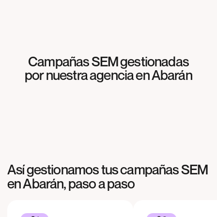
Campañas SEM gestionadas
SEM
por nuestra agencia en
Abarán
Meliterránea
SEM
Agrosabas
SEM
Cocinas & más
Así gestionamos tus campañas SEM
en
Abarán
, paso a paso