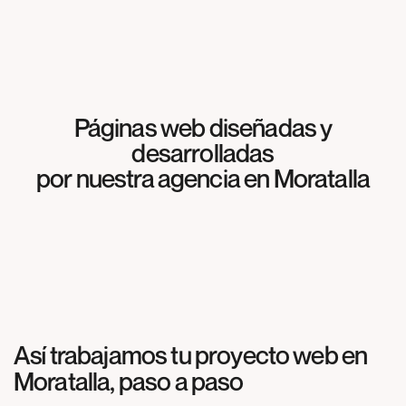
Páginas web diseñadas y
desarrolladas
WEB
por nuestra agencia en
Moratalla
Meliterránea
WEB
Agrosabas
WEB
Cocinas & más
Así trabajamos tu proyecto web en
Moratalla
, paso a paso