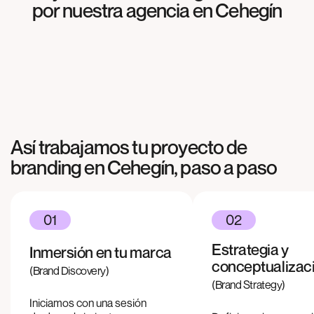
BRANDING
por nuestra agencia en
Cehegín
Meliterránea
BRANDING
Agrosabas
BRANDING
Cocinas & más
Así trabajamos tu proyecto de
branding en
Cehegín
, paso a paso
01
02
Estrategia y
Inmersión en tu marca
conceptualizac
(Brand Discovery)
(Brand Strategy)
Iniciamos con una sesión