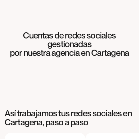
Cuentas de redes sociales
gestionadas
SOCIAL MEDIA
por nuestra agencia en
Cartagena
Meliterránea
SOCIAL MEDIA
Agrosabas
SOCIAL MEDIA
Cocinas & más
Así trabajamos tus redes sociales en
Cartagena
, paso a paso