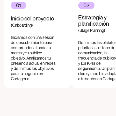
01
02
Estrategia y
Inicio del proyecto
planificación
(Onboarding)
(Stage Planning)
Iniciamos con una sesión
de descubrimiento para
Definimos las plataf
comprender a fondo tu
prioritarias, el tono de
marca y tu público
comunicación, la
objetivo. Analizamos tu
frecuencia de publica
presencia actual en redes
y los KPIs de
y definimos los objetivos
seguimiento. Un plan
para tu negocio en
claro y medible adap
Cartagena
.
a tu sector en
Cartag