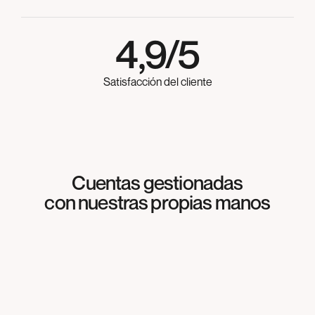
4,9/5
Satisfacción del cliente
Cuentas gestionadas
SOCIAL MEDIA
con nuestras propias manos
Meliterránea
SOCIAL MEDIA
Agrosabas
SOCIAL MEDIA
Cocinas & más