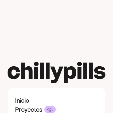
Inicio
Inicio
Proyectos