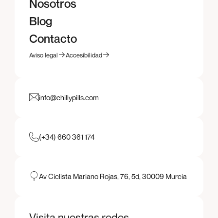
Servicios
Nosotros
Nosotros
Blog
Blog
Contacto
Contacto
Aviso legal
Accesibilidad
Aviso legal
Accesibilidad
info@chillypills.com
(+34) 660 361 174
Av Ciclista Mariano Rojas, 76, 5d, 30009 Murcia
Visita nuestras redes